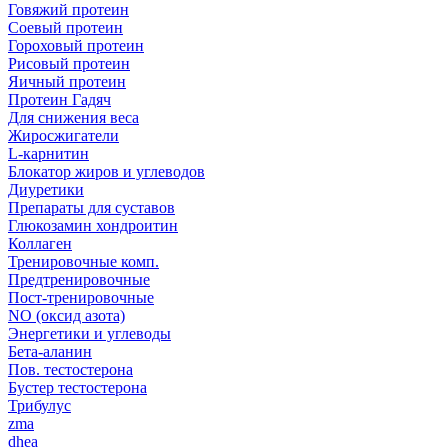
Говяжий протеин
Соевый протеин
Гороховый протеин
Рисовый протеин
Яичный протеин
Протеин Гадяч
Для снижения веса
Жиросжигатели
L-карнитин
Блокатор жиров и углеводов
Диуретики
Препараты для суставов
Глюкозамин хондроитин
Коллаген
Тренировочные комп.
Предтренировочные
Пост-тренировочные
NO (оксид азота)
Энергетики и углеводы
Бета-аланин
Пов. тестостерона
Бустер тестостерона
Трибулус
zma
dhea