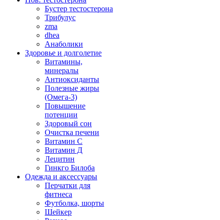
Бустер тестостерона
Трибулус
zma
dhea
Анаболики
Здоровье и долголетие
Витамины,
минералы
Антиоксиданты
Полезные жиры
(Омега-3)
Повышение
потенции
Здоровый сон
Очистка печени
Витамин С
Витамин Д
Лецитин
Гинкго Билоба
Одежда и аксессуары
Перчатки для
фитнеса
Футболка, шорты
Шейкер