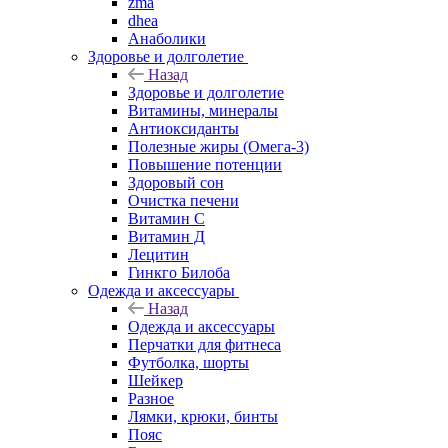
zma
dhea
Анаболики
Здоровье и долголетие
Назад
Здоровье и долголетие
Витамины, минералы
Антиоксиданты
Полезные жиры (Омега-3)
Повышение потенции
Здоровый сон
Очистка печени
Витамин С
Витамин Д
Лецитин
Гинкго Билоба
Одежда и аксессуары
Назад
Одежда и аксессуары
Перчатки для фитнеса
Футболка, шорты
Шейкер
Разное
Лямки, крюки, бинты
Пояс