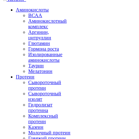
Аминокислоты
ВСАА
Аминокислотный
комплекс
Аргинин,
цитруллин
Глютамин
Гормона роста
Изолированные
аминокислоты
Таурин
Мелатонин
Протеин
Сывороточный
протеин
Сывороточный
изолят
Гидролизат
протеина
Комплексный
протеин
Казеин
Молочный протеин
Говяжий протеин