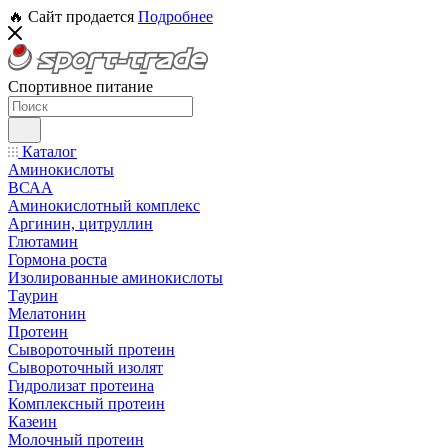
🔥 Сайт продается
Подробнее
Спортивное питание
Каталог
Аминокислоты
ВСАА
Аминокислотный комплекс
Аргинин, цитруллин
Глютамин
Гормона роста
Изолированные аминокислоты
Таурин
Мелатонин
Протеин
Сывороточный протеин
Сывороточный изолят
Гидролизат протеина
Комплексный протеин
Казеин
Молочный протеин