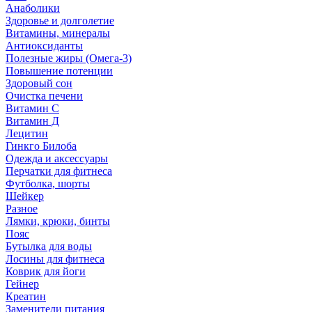
Анаболики
Здоровье и долголетие
Витамины, минералы
Антиоксиданты
Полезные жиры (Омега-3)
Повышение потенции
Здоровый сон
Очистка печени
Витамин С
Витамин Д
Лецитин
Гинкго Билоба
Одежда и аксессуары
Перчатки для фитнеса
Футболка, шорты
Шейкер
Разное
Лямки, крюки, бинты
Пояс
Бутылка для воды
Лосины для фитнеса
Коврик для йоги
Гейнер
Креатин
Заменители питания