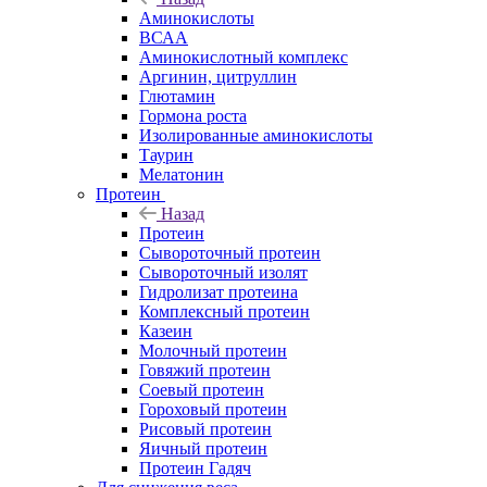
Аминокислоты
ВСАА
Аминокислотный комплекс
Аргинин, цитруллин
Глютамин
Гормона роста
Изолированные аминокислоты
Таурин
Мелатонин
Протеин
Назад
Протеин
Сывороточный протеин
Сывороточный изолят
Гидролизат протеина
Комплексный протеин
Казеин
Молочный протеин
Говяжий протеин
Соевый протеин
Гороховый протеин
Рисовый протеин
Яичный протеин
Протеин Гадяч