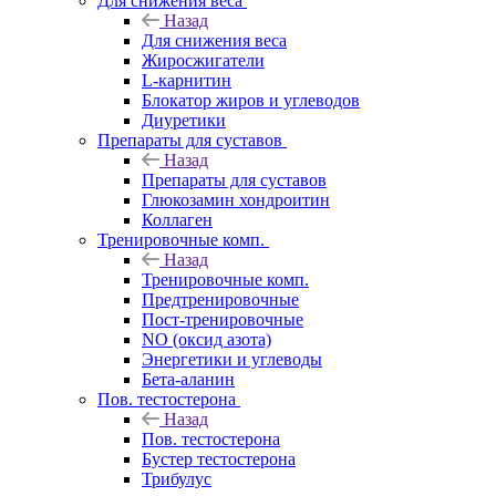
Для снижения веса
Назад
Для снижения веса
Жиросжигатели
L-карнитин
Блокатор жиров и углеводов
Диуретики
Препараты для суставов
Назад
Препараты для суставов
Глюкозамин хондроитин
Коллаген
Тренировочные комп.
Назад
Тренировочные комп.
Предтренировочные
Пост-тренировочные
NO (оксид азота)
Энергетики и углеводы
Бета-аланин
Пов. тестостерона
Назад
Пов. тестостерона
Бустер тестостерона
Трибулус