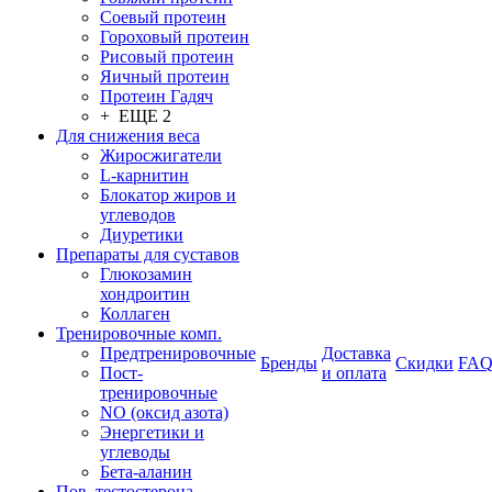
Соевый протеин
Гороховый протеин
Рисовый протеин
Яичный протеин
Протеин Гадяч
+ ЕЩЕ 2
Для снижения веса
Жиросжигатели
L-карнитин
Блокатор жиров и
углеводов
Диуретики
Препараты для суставов
Глюкозамин
хондроитин
Коллаген
Тренировочные комп.
Предтренировочные
Доставка
Бренды
Скидки
FA
Пост-
и оплата
тренировочные
NO (оксид азота)
Энергетики и
углеводы
Бета-аланин
Пов. тестостерона