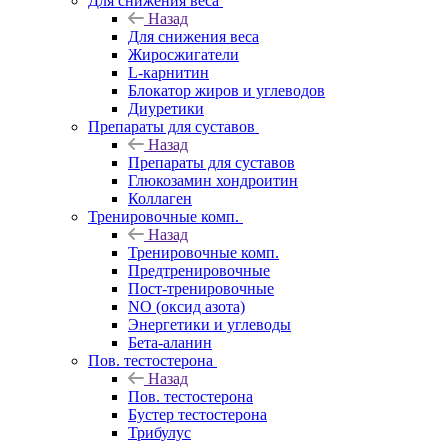
Для снижения веса
Назад
Для снижения веса
Жиросжигатели
L-карнитин
Блокатор жиров и углеводов
Диуретики
Препараты для суставов
Назад
Препараты для суставов
Глюкозамин хондроитин
Коллаген
Тренировочные комп.
Назад
Тренировочные комп.
Предтренировочные
Пост-тренировочные
NO (оксид азота)
Энергетики и углеводы
Бета-аланин
Пов. тестостерона
Назад
Пов. тестостерона
Бустер тестостерона
Трибулус