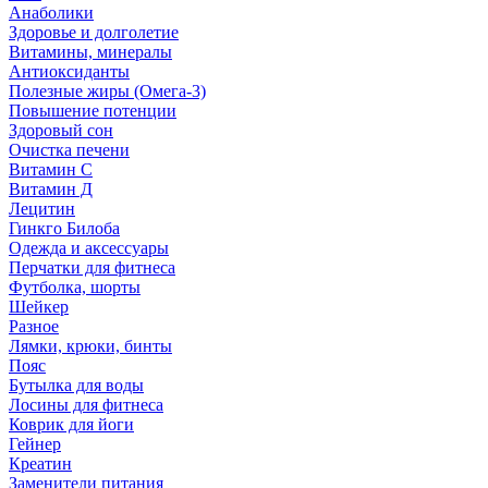
Анаболики
Здоровье и долголетие
Витамины, минералы
Антиоксиданты
Полезные жиры (Омега-3)
Повышение потенции
Здоровый сон
Очистка печени
Витамин С
Витамин Д
Лецитин
Гинкго Билоба
Одежда и аксессуары
Перчатки для фитнеса
Футболка, шорты
Шейкер
Разное
Лямки, крюки, бинты
Пояс
Бутылка для воды
Лосины для фитнеса
Коврик для йоги
Гейнер
Креатин
Заменители питания