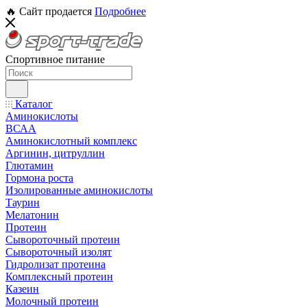
🔥 Сайт продается
Подробнее
Спортивное питание
Каталог
Аминокислоты
ВСАА
Аминокислотный комплекс
Аргинин, цитруллин
Глютамин
Гормона роста
Изолированные аминокислоты
Таурин
Мелатонин
Протеин
Сывороточный протеин
Сывороточный изолят
Гидролизат протеина
Комплексный протеин
Казеин
Молочный протеин