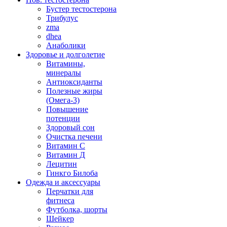
Бустер тестостерона
Трибулус
zma
dhea
Анаболики
Здоровье и долголетие
Витамины,
минералы
Антиоксиданты
Полезные жиры
(Омега-3)
Повышение
потенции
Здоровый сон
Очистка печени
Витамин С
Витамин Д
Лецитин
Гинкго Билоба
Одежда и аксессуары
Перчатки для
фитнеса
Футболка, шорты
Шейкер