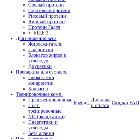
Соевый протеин
Гороховый протеин
Рисовый протеин
Яичный протеин
Протеин Гадяч
+ ЕЩЕ 2
Для снижения веса
Жиросжигатели
L-карнитин
Блокатор жиров и
углеводов
Диуретики
Препараты для суставов
Глюкозамин
хондроитин
Коллаген
Тренировочные комп.
Предтренировочные
Доставка
Бренды
Скидки
FA
Пост-
и оплата
тренировочные
NO (оксид азота)
Энергетики и
углеводы
Бета-аланин
Пов. тестостерона