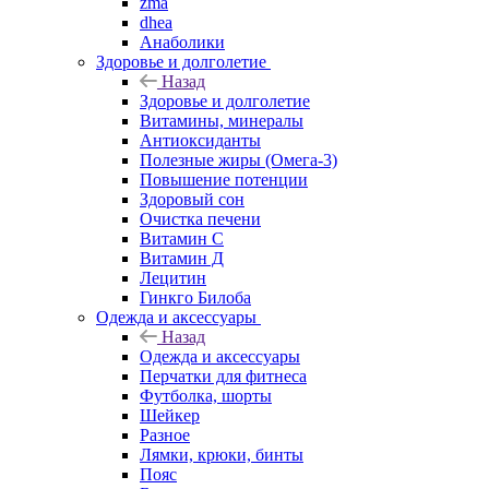
zma
dhea
Анаболики
Здоровье и долголетие
Назад
Здоровье и долголетие
Витамины, минералы
Антиоксиданты
Полезные жиры (Омега-3)
Повышение потенции
Здоровый сон
Очистка печени
Витамин С
Витамин Д
Лецитин
Гинкго Билоба
Одежда и аксессуары
Назад
Одежда и аксессуары
Перчатки для фитнеса
Футболка, шорты
Шейкер
Разное
Лямки, крюки, бинты
Пояс