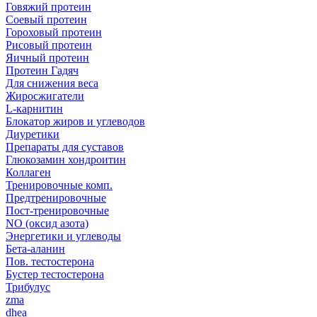
Говяжий протеин
Соевый протеин
Гороховый протеин
Рисовый протеин
Яичный протеин
Протеин Гадяч
Для снижения веса
Жиросжигатели
L-карнитин
Блокатор жиров и углеводов
Диуретики
Препараты для суставов
Глюкозамин хондроитин
Коллаген
Тренировочные комп.
Предтренировочные
Пост-тренировочные
NO (оксид азота)
Энергетики и углеводы
Бета-аланин
Пов. тестостерона
Бустер тестостерона
Трибулус
zma
dhea