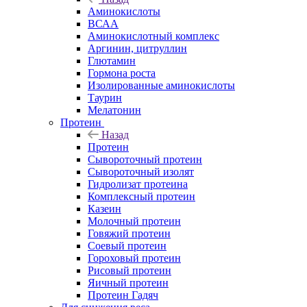
Аминокислоты
ВСАА
Аминокислотный комплекс
Аргинин, цитруллин
Глютамин
Гормона роста
Изолированные аминокислоты
Таурин
Мелатонин
Протеин
Назад
Протеин
Сывороточный протеин
Сывороточный изолят
Гидролизат протеина
Комплексный протеин
Казеин
Молочный протеин
Говяжий протеин
Соевый протеин
Гороховый протеин
Рисовый протеин
Яичный протеин
Протеин Гадяч