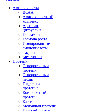
Аминокислоты
ВСАА
Аминокислотный
комплекс
Аргинин,
цитруллин
Глютамин
Гормона роста
Изолированные
аминокислоты
Таурин
Мелатонин
Протеин
Сывороточный
протеин
Сывороточный
изолят
Гидролизат
протеина
Комплексный
протеин
Казеин
Молочный протеин
Говяжий протеин