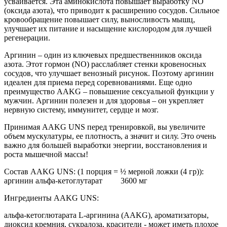
усваивается. Эта аминокислота повышает выработку NO
(оксида азота), что приводит к расширению сосудов. Сильное
кровообращение повышает силу, выносливость мышц,
улучшает их питание и насыщение кислородом для лучшей
регенерации.
Аргинин – один из ключевых предшественников оксида
азота. Этот гормон (NO) расслабляет стенки кровеносных
сосудов, что улучшает венозный рисунок. Поэтому аргинин
идеален для приема перед соревнованиями. Еще одно
преимущество AAKG – повышение сексуальной функции у
мужчин. Аргинин полезен и для здоровья – он укрепляет
нервную систему, иммунитет, сердце и мозг.
Принимая AAKG UNS перед тренировкой, вы увеличите
объем мускулатуры, ее плотность, а значит и силу. Это очень
важно для большей выработки энергии, восстановления и
роста мышечной массы!
Состав AAKG UNS: (1 порция = ½ мерной ложки (4 гр)):
аргинин альфа-кетоглутарат 3600 мг
Ингредиенты AAKG UNS:
альфа-кетоглютарата L-аргинина (AAKG), ароматизаторы,
диоксид кремния, сукралоза, красители - может иметь плохое